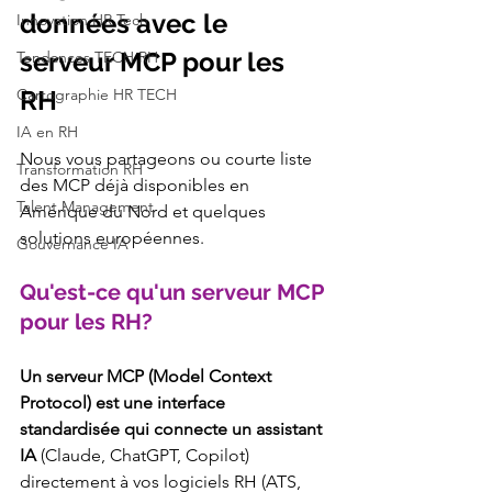
données avec le 
Innovation HR Tech
serveur MCP pour les 
Tendances TECH RH
Cartographie HR TECH
RH 
IA en RH
Nous vous partageons ou courte liste 
Transformation RH
des MCP déjà disponibles en 
Talent Management
Amérique du Nord et quelques 
solutions européennes. 
Gouvernance IA
Qu'est-ce qu'un serveur MCP 
pour les RH?
Un serveur MCP (Model Context 
Protocol) est une interface 
standardisée qui connecte un assistant 
IA
 (Claude, ChatGPT, Copilot) 
directement à vos logiciels RH (ATS, 