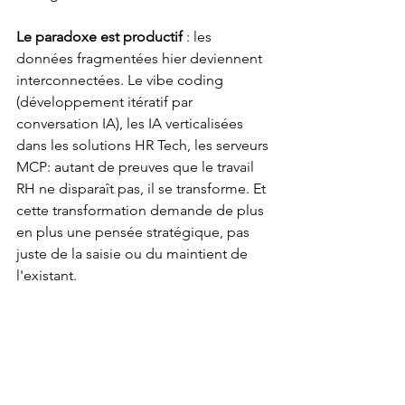
Le paradoxe est productif 
: les 
données fragmentées hier deviennent 
interconnectées. Le vibe coding 
(développement itératif par 
conversation IA), les IA verticalisées 
dans les solutions HR Tech, les serveurs 
MCP: autant de preuves que le travail 
RH ne disparaît pas, il se transforme. Et 
cette transformation demande de plus 
en plus une pensée stratégique, pas 
juste de la saisie ou du maintient de 
l'existant. 
NexaRH accompagne votre feuille de 
route SIRH et IA
. Nous vous aidons à 
cartographier votre écosystème SIRH 
et IA, redéfinir les rôles RH dans ce 