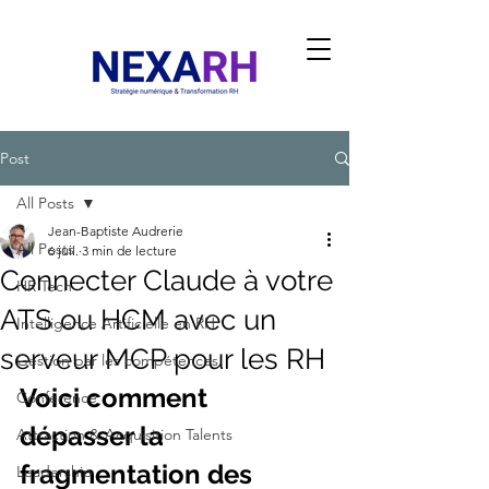
Post
All Posts
Jean-Baptiste Audrerie
All Posts
6 juil.
3 min de lecture
Connecter Claude à votre
HR Tech
ATS ou HCM avec un
Intelligence Artificielle en RH
serveur MCP pour les RH
Gestion par les compétences
Voici comment 
Conférence
dépasser la 
Attraction & Acquisition Talents
fragmentation des 
Leadership