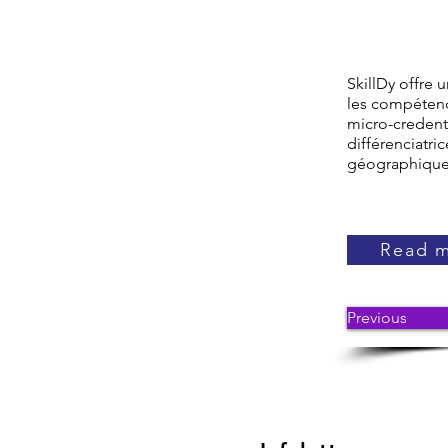
SkillDy offre 
les compétenc
micro-credent
différenciatri
géographique :
Read 
Previous