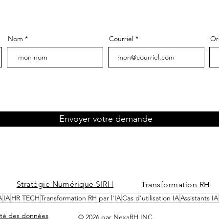
Nom
Courriel
Or
Envoyer votre demande
Stratégie Numérique SIRH
Transformation RH
A
IA
HR TECH
Transformation RH par l'IA
Cas d'utilisation IA
Assistants IA
rité des données
© 2026 par NexaRH INC.