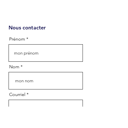
Nous contacter
Infolettre
Prénom
Prénom - First name
Nom - Last name
Nom
Courriel - Email
Courriel
Département - Department
Organisation