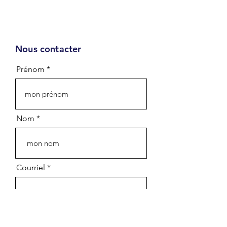
Nous contacter
Infolettre
Prénom
Prénom - First name
Nom - Last name
Nom
Courriel - Email
Courriel
Département - Department
Organisation