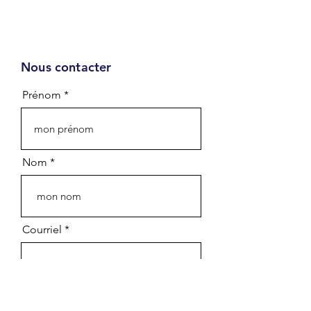
Nous contacter
Infolettre
Prénom
Prénom - First name
Nom - Last name
Nom
Courriel - Email
Courriel
Département - Department
Organisation