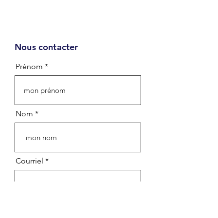
Nous contacter
Infolettre
Prénom
Prénom - First name
Nom - Last name
Nom
Courriel - Email
Courriel
Département - Department
Organisation