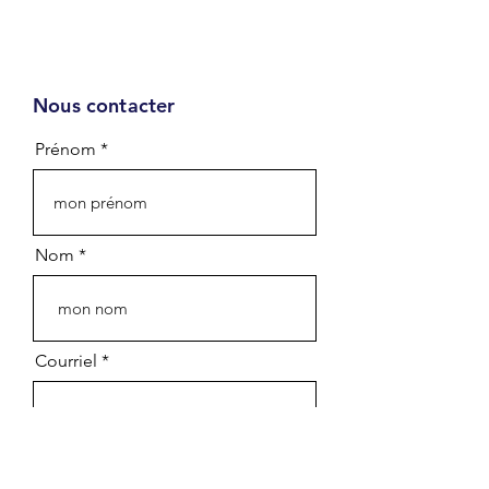
Nous contacter
Infolettre
Prénom
Prénom - First name
Nom - Last name
Nom
Courriel - Email
Courriel
Département - Department
Organisation