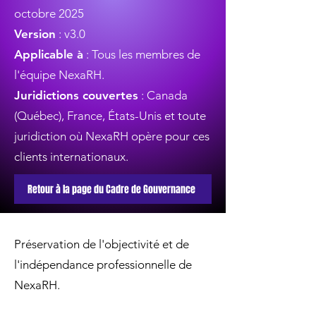
octobre 2025
Version
: v3.0
Applicable à
: Tous les membres de
l'équipe NexaRH.
Juridictions couvertes
: Canada
(Québec), France, États-Unis et toute
juridiction où NexaRH opère pour ces
clients internationaux.
Retour à la page du Cadre de Gouvernance
Préservation de l'objectivité et de
l'indépendance professionnelle de
NexaRH.