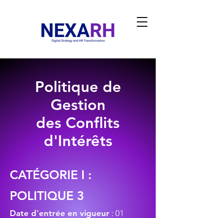
Politique de
Gestion
des Conflits
d'Intérêts
CATÉGORIE I :
POLITIQUE 3
Date d'entrée en vigueur
: 01