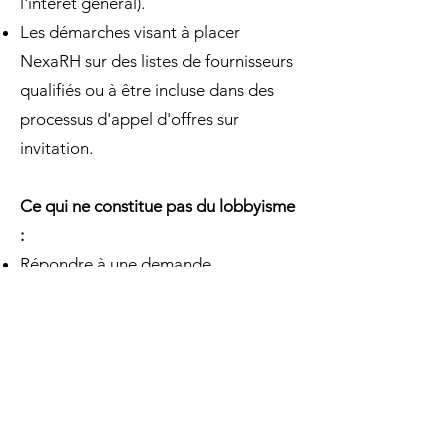
l'intérêt général).
Les démarches visant à placer
NexaRH sur des listes de fournisseurs
qualifiés ou à être incluse dans des
processus d'appel d'offres sur
invitation.
Ce qui ne constitue pas du lobbyisme
:
Répondre à une demande
d'information initiée par un
organisme public.
Participer à un appel d'offres public
ou un appel de propositions selon le
processus prévu (soumission,
questions formelles dans le cadre du