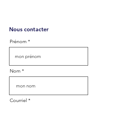
Nous contacter
Infolettre
Prénom
Prénom - First name
Nom - Last name
Nom
Courriel - Email
Courriel
Département - Department
Organisation