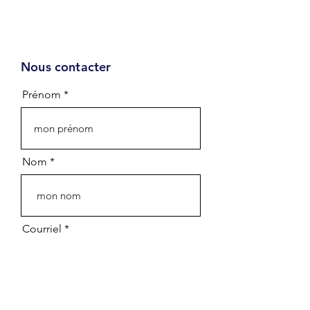
Nous contacter
Infolettre
Prénom
Prénom - First name
Nom - Last name
Nom
Courriel - Email
Courriel
Département - Department
Organisation