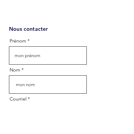
Nous contacter
Infolettre
Prénom
Prénom - First name
Nom - Last name
Nom
Courriel - Email
Courriel
Département - Department
Organisation